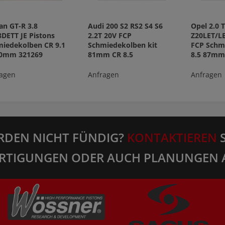
an GT-R 3.8
Audi 200 S2 RS2 S4 S6
Opel 2.0 
DETT JE Pistons
2.2T 20V FCP
Z20LET/L
iedekolben CR 9.1
Schmiedekolben kit
FCP Schm
50mm 321269
81mm CR 8.5
8.5 87mm
agen
Anfragen
Anfragen
RDEN NICHT FÜNDIG?
KONTAKTIEREN
S
RTIGUNGEN ODER AUCH PLANUNGEN 