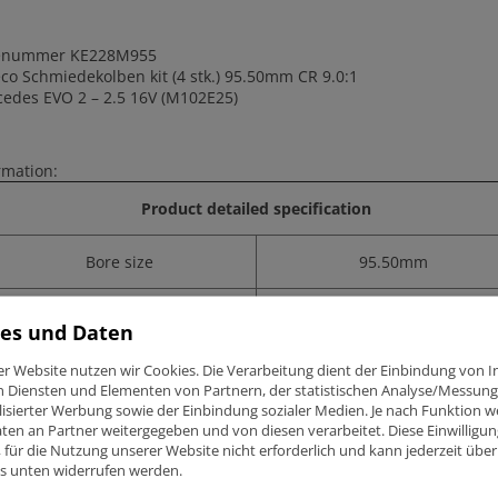
lenummer KE228M955
co Schmiedekolben kit (4 stk.) 95.50mm CR 9.0:1
edes EVO 2 – 2.5 16V (M102E25)
rmation:
Product detailed specification
Bore size
95.50mm
Stroke
87.20mm
es und Daten
Wiseco compression ratio (CR)
9.0:1
er Website nutzen wir Cookies. Die Verarbeitung dient der Einbindung von I
n Diensten und Elementen von Partnern, der statistischen Analyse/Messung
isierter Werbung sowie der Einbindung sozialer Medien. Je nach Funktion 
OEM compression ratio (CR)
9.7:1
ten an Partner weitergegeben und von diesen verarbeitet. Diese Einwilligung
ig, für die Nutzung unserer Website nicht erforderlich und kann jederzeit über
ks unten widerrufen werden.
3
Dome volume (CC)
-10cm