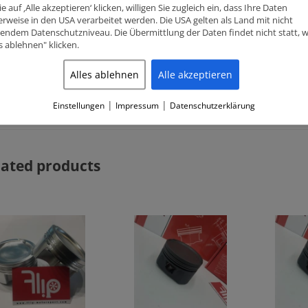
e auf ‚Alle akzeptieren‘ klicken, willigen Sie zugleich ein, dass Ihre Daten
Compression height (CH)
34.10mm
rweise in den USA verarbeitet werden. Die USA gelten als Land mit nicht
endem Datenschutzniveau. Die Übermittlung der Daten findet nicht statt, 
es ablehnen" klicken.
Pin diameter
22mm
Alles ablehnen
Alle akzeptieren
Fits for
Mercedes EVO 2 – 2.5 16V (M102
|
|
Einstellungen
Impressum
Datenschutzerklärung
lated products