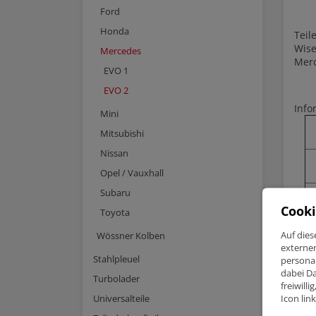
Ford
Honda
Tei
Wise
Mercedes
Merc
EVO 1
EVO 2
Info
Mini
Mitsubishi
Nissan
Opel / Vauxhall
Subaru
Cooki
Toyota
Auf dies
Wössner Kolben
externe
Stahlpleuel
personal
dabei Da
Turbolader
freiwill
Icon lin
Universalteile