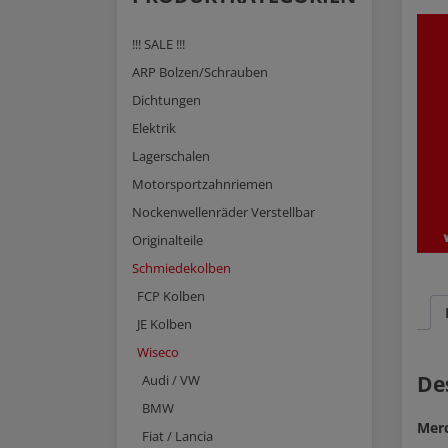
!!! SALE !!!
ARP Bolzen/Schrauben
Dichtungen
Elektrik
Lagerschalen
Motorsportzahnriemen
Nockenwellenräder Verstellbar
Originalteile
Schmiedekolben
FCP Kolben
JE Kolben
Wiseco
De
Audi / VW
BMW
Mer
Fiat / Lancia