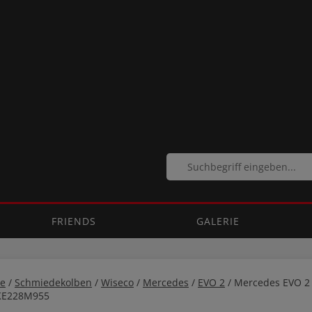
FRIENDS
GALERIE
e
/
Schmiedekolben
/
Wiseco
/
Mercedes
/
EVO 2
/ Mercedes EVO 2
 KE228M955