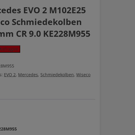
edes EVO 2 M102E25
co Schmiedekolben
mm CR 9.0 KE228M955
Anfragen
28M955
s:
EVO 2
,
Mercedes
,
Schmiedekolben
,
Wiseco
kolben
55
E228M955