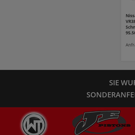
Niss
VR38
Schm
95.
Anfr
SIE WU
SONDERANFE