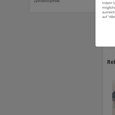
Zylinderkopfteile
Indem Si
mögliche
ausreich
auf "All
Re