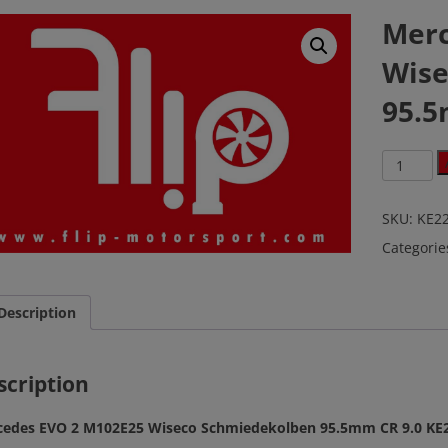
Merc
Wise
95.5
Mercedes
EVO
2
M102E25
SKU:
KE2
Wiseco
Categorie
Schmiede
95.5mm
CR
9.0
Description
KE228M9
quantity
scription
cedes EVO 2 M102E25 Wiseco Schmiedekolben 95.5mm CR 9.0 K