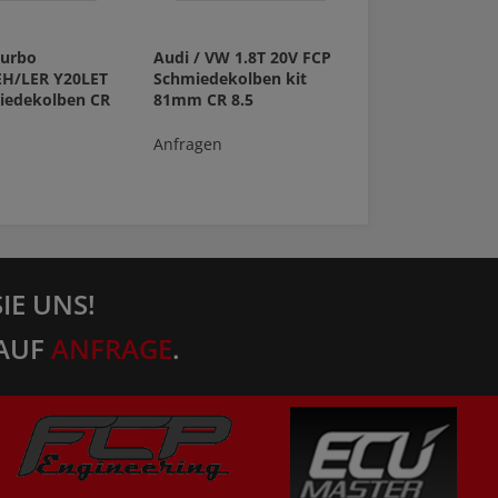
Turbo
Audi / VW 1.8T 20V FCP
EH/LER Y20LET
Schmiedekolben kit
iedekolben CR
81mm CR 8.5
Anfragen
IE UNS!
AUF
ANFRAGE
.