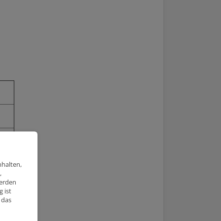
nhalten,
,
werden
 ist
 das