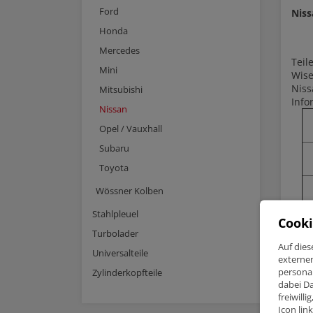
Ford
Nis
Honda
Mercedes
Tei
Mini
Wise
Niss
Mitsubishi
Info
Nissan
Opel / Vauxhall
Subaru
Toyota
Wössner Kolben
Stahlpleuel
Cooki
W
Turbolader
Auf dies
Universalteile
externe
personal
Zylinderkopfteile
dabei Da
freiwill
Icon lin