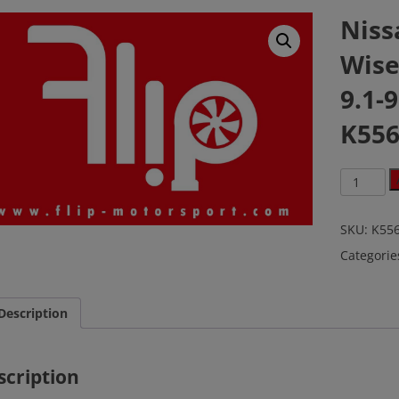
Niss
Wise
9.1-
K55
Nissan
200SX
SR20DET
Wiseco
SKU:
K55
Schmiede
Categorie
CR
9.1-
9.25
86.25mm
Description
K556M86
quantity
scription