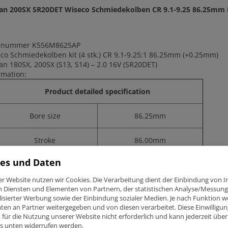
san 200SX SR20DET Wiseco Schmiedekolben CR 9.1-9.25 86.25m
lenummer K556M8625AP
co Schmiedekolben kit (4 stk.) CR 9.1-9.25:1 86.25mm (+0.25mm)
an 180SX, 200SX (S13, S14) – 2.0 16V (SR20DET)
rmation:
Product detailed specification
Bore size
86.25mm
Stroke
86.00mm
es und Daten
iseco compression ratio (CR)
9.1-9.25:1
er Website nutzen wir Cookies. Die Verarbeitung dient der Einbindung von I
n Diensten und Elementen von Partnern, der statistischen Analyse/Messung
OEM compression ratio (CR)
8.5:1
isierter Werbung sowie der Einbindung sozialer Medien. Je nach Funktion 
ten an Partner weitergegeben und von diesen verarbeitet. Diese Einwilligung
3
Dome volume (CC)
-12cm
ig, für die Nutzung unserer Website nicht erforderlich und kann jederzeit über
ks unten widerrufen werden.