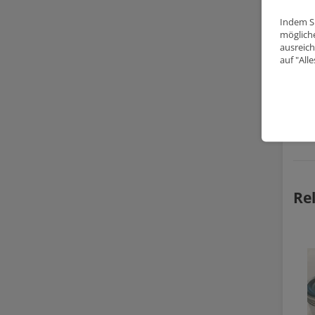
Indem Si
mögliche
ausreich
auf "All
Re