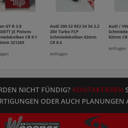
an GT-R 3.8
Audi 200 S2 RS2 S4 S6 2.2
Audi / VW
DETT JE Pistons
20V Turbo FCP
Schmiede
iedekolben CR 9.1
Schmiedekolben 82mm
82mm CR 
50mm 321269
CR 8.5
Anfragen
agen
Anfragen
RDEN NICHT FÜNDIG?
KONTAKTIEREN
S
RTIGUNGEN ODER AUCH PLANUNGEN 