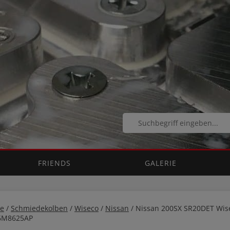
FRIENDS
GALERIE
e
/
Schmiedekolben
/
Wiseco
/
Nissan
/ Nissan 200SX SR20DET Wis
6M8625AP