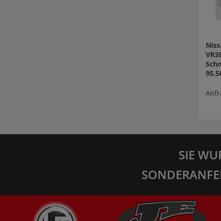
Niss
VR38
Schm
95.
Anfr
SIE WU
SONDERANFE