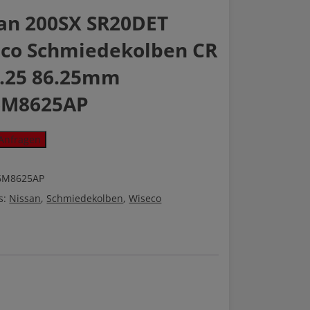
an 200SX SR20DET
co Schmiedekolben CR
9.25 86.25mm
6M8625AP
Anfragen
6M8625AP
kolben
s:
Nissan
,
Schmiedekolben
,
Wiseco
25AP