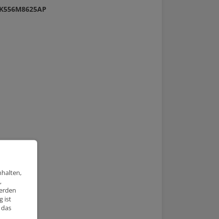
m K556M8625AP
nhalten,
,
werden
 ist
 das