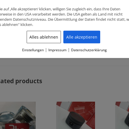
Compression height (CH)
32.00mm
e auf ‚Alle akzeptieren‘ klicken, willigen Sie zugleich ein, dass Ihre Daten
rweise in den USA verarbeitet werden. Die USA gelten als Land mit nicht
endem Datenschutzniveau. Die Übermittlung der Daten findet nicht statt, 
Pin diameter
22mm
es ablehnen" klicken.
Features
Accepts Turbo and Nitrous
Alles ablehnen
Alle akzeptieren
Nissan 180SX, 200SX (S13, S14)
Fits for
2.0 16V (SR20DET)
|
|
Einstellungen
Impressum
Datenschutzerklärung
lated products