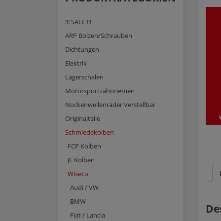
!!! SALE !!!
ARP Bolzen/Schrauben
Dichtungen
Elektrik
Lagerschalen
Motorsportzahnriemen
Nockenwellenräder Verstellbar
Originalteile
Schmiedekolben
FCP Kolben
JE Kolben
Wiseco
Audi / VW
BMW
De
Fiat / Lancia