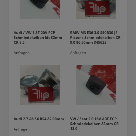
Audi / VW 1.8T 20V FCP
BMW M3 E36 3.0 S50B30 JE
Schmiedekolben kit 82mm
Pistons Schmiedekolben CR
CR 8.5
9.0 86.50mm 345623
Anfragen
Anfragen
Audi 2.7 A6 S4 RS4 82.00mm
VW / Seat 2.0 16V ABF FCP
Schmiedekolben 83mm CR
13.0
Anfragen