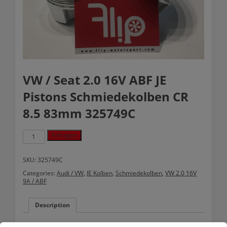
VW / Seat 2.0 16V ABF JE
Pistons Schmiedekolben CR
8.5 83mm 325749C
VW
Anfragen
/
Seat
2.0
SKU:
325749C
16V
Categories:
Audi / VW
,
JE Kolben
,
Schmiedekolben
,
VW 2.0 16V
ABF
9A / ABF
JE
Pistons
Schmiedekolben
Description
CR
8.5
83mm