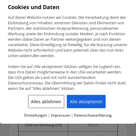
325749C
Description
Cookies und Daten
quantity
VW / Seat 2.0 16V ABF JE Pistons Schmiedekolben CR 8.5
Auf dieser Website nutzen wir Cookies. Die Verarbeitung dient der
83mm 325749C
Einbindung von Inhalten, externen Diensten und Elementen von
Partnern, der statistischen Analyse/Messung, personalisierter
Werbung sowie der Einbindung sozialer Medien. Je nach Funktion
werden dabei Daten an Partner weitergegeben und von diesen
Teilenummer 325749C (Custom)
verarbeitet. Diese Einwilligung ist freiwillig, für die Nutzung unserer
JE Pistons maßgefertigte
Schmiedekolben Satz
(4 Stk.) 83.00mm
CR 8.5:1
Website nicht erforderlich und kann jederzeit über das Icon links
VW / Seat – 2.0 16V (ABF)
unten widerrufen werden.
Indem Sie auf ‚Alle akzeptieren‘ klicken, willigen Sie zugleich ein,
dass Ihre Daten möglicherweise in den USA verarbeitet werden.
Detaillierte Produktinformationen
Die USA gelten als Land mit nicht ausreichendem
Datenschutzniveau. Die Übermittlung der Daten findet nicht statt,
Kolbendurchmesser
83.00mm
wenn Sie auf "Alles ablehnen" klicken.
Kurbenwellenhub
92.80mm
Alles ablehnen
Alle akzeptieren
JE Pistons Verdichtung (CR)
8.5:1
Einstellungen
|
Impressum
|
Datenschutzerklärung
OEM Verdichtung (CR)
10.5:1