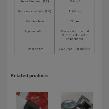
3
Kuppel Volumen (CC)
-9.4cm
Kompressionshöhe (CH)
30.60mm
Kolbenbolzen
21mm
Eigenschaften
Akzeptiert Turbo und
Nitrous; voll runder
Kolbenhemd
Passend für
VW / Seat – 2.0 16V ABF
Related products