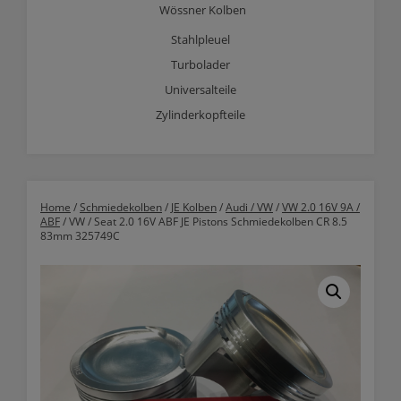
Wössner Kolben
Stahlpleuel
Turbolader
Universalteile
Zylinderkopfteile
Home
/
Schmiedekolben
/
JE Kolben
/
Audi / VW
/
VW 2.0 16V 9A /
ABF
/ VW / Seat 2.0 16V ABF JE Pistons Schmiedekolben CR 8.5
83mm 325749C