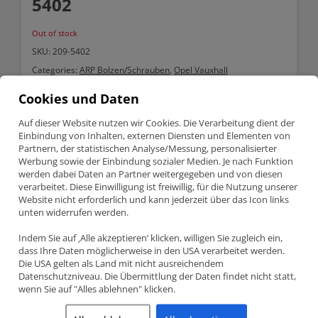
5402
Out of stock
SKU:
209-5402
Categories:
ARP Bolzen/Schrauben
,
Opel Vauxhall
Cookies und Daten
Description
Auf dieser Website nutzen wir Cookies. Die Verarbeitung dient der
Einbindung von Inhalten, externen Diensten und Elementen von
Description
Partnern, der statistischen Analyse/Messung, personalisierter
Werbung sowie der Einbindung sozialer Medien. Je nach Funktion
werden dabei Daten an Partner weitergegeben und von diesen
Opel / Vauxhall 2.5 V6 ARP Haupt Stehbolzensatz 209-5402
verarbeitet. Diese Einwilligung ist freiwillig, für die Nutzung unserer
Website nicht erforderlich und kann jederzeit über das Icon links
unten widerrufen werden.
Teilenummer 209-5402
ARP Haupt Stehbolzensatz
Indem Sie auf ‚Alle akzeptieren‘ klicken, willigen Sie zugleich ein,
Opel / Vauxhall – 2.5 V6
dass Ihre Daten möglicherweise in den USA verarbeitet werden.
Die USA gelten als Land mit nicht ausreichendem
Datenschutzniveau. Die Übermittlung der Daten findet nicht statt,
Information:
wenn Sie auf "Alles ablehnen" klicken.
ARP sind ein Hersteller von Verbindungselementen (Bolzen und
Stehbolzen) im Motoren und Antriebsstränge, die von OEM-
Ersatzteile zu Spezialhardware für den Rennsport gefunden.