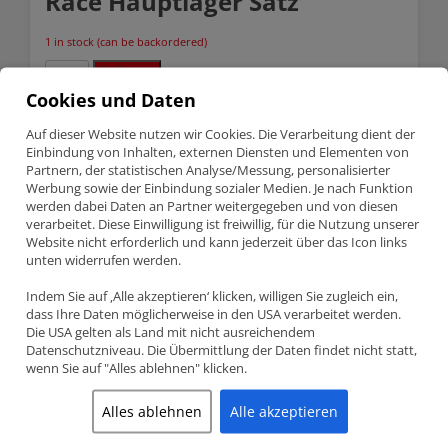
Race Hauptlager Satz
1 in stock (can be backordered)
Toyota
Anfragen
2.5
Cookies und Daten
3.0
2JZGTE
SKU:
7M8103H-STD
ACL
Auf dieser Website nutzen wir Cookies. Die Verarbeitung dient der
Categories:
ACL Lager
,
Lagerschalen
,
Toyota
Race
Einbindung von Inhalten, externen Diensten und Elementen von
Hauptlager
Partnern, der statistischen Analyse/Messung, personalisierter
Satz
Werbung sowie der Einbindung sozialer Medien. Je nach Funktion
Description
quantity
werden dabei Daten an Partner weitergegeben und von diesen
verarbeitet. Diese Einwilligung ist freiwillig, für die Nutzung unserer
Website nicht erforderlich und kann jederzeit über das Icon links
Description
unten widerrufen werden.
TOYOTA 2.5 3.0 2JZGTE ACL RACE
Indem Sie auf ‚Alle akzeptieren‘ klicken, willigen Sie zugleich ein,
dass Ihre Daten möglicherweise in den USA verarbeitet werden.
HAUPTLAGER SATZ
Die USA gelten als Land mit nicht ausreichendem
Datenschutzniveau. Die Übermittlung der Daten findet nicht statt,
Teilenummer 7M8103H-STD
ACL Race Series Hauptlager Satz
wenn Sie auf "Alles ablehnen" klicken.
Toyota – 2.5 3.0 (1JZGE, 1JZGTE, 2JZGE, 2JZGTE)
Alles ablehnen
Alle akzeptieren