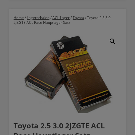
Home
/
Lagerschalen
/
ACL Lager
/
Toyota
/ Toyota 2.5 3.0
2JZGTE ACL Race Hauptlager Satz
Toyota 2.5 3.0 2JZGTE ACL