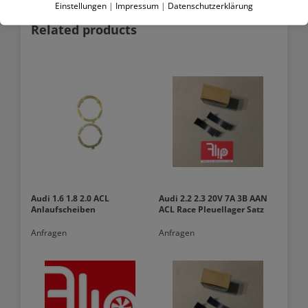
Einstellungen
|
Impressum
|
Datenschutzerklärung
Related products
Audi 1.6 1.8 2.0 ACL
Audi 2.2 2.3 20V 7A 3B AAN
Anlaufscheiben
ACL Race Pleuellager Satz
Anfragen
Anfragen