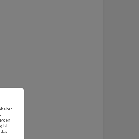
nhalten,
,
werden
 ist
 das