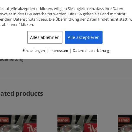
e auf ‚Alle akzeptieren‘ klicken, willigen Sie zugleich ein, dass Ihre Daten
erumfang
rweise in den USA verarbeitet werden. Die USA gelten als Land mit nicht
endem Datenschutzniveau. Die Übermittlung der Daten findet nicht statt, 
lben
es ablehnen" klicken.
lbenringsatz
Alles ablehnen
Alle akzeptieren
lbenbolzen
icherungsringe für Kolbenbolzen
|
|
Einstellungen
Impressum
Datenschutzerklärung
auanleitung
lated products