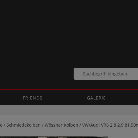
FRIENDS
GALERIE
e
/
Schmiedekolben
/
Wössner Kolben
/ VW/Audi VR6 2.8 2.9 81.50