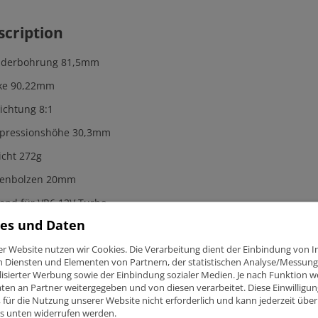
scription
inderbohrung 81,5mm
ke 90,22mm
ichtung 8:1
pressionshöhe 30,3mm
cht 272g
benbolzen 20mm
end für VR6 12V Turbo
es und Daten
rcode AAA,AES,AMY,ABV,….
er Website nutzen wir Cookies. Die Verarbeitung dient der Einbindung von I
n Diensten und Elementen von Partnern, der statistischen Analyse/Messung
hmiedete Wössner Hochleistungskolben
isierter Werbung sowie der Einbindung sozialer Medien. Je nach Funktion 
ten an Partner weitergegeben und von diesen verarbeitet. Diese Einwilligung
hmiedetes 4032-T6 Material
ig, für die Nutzung unserer Website nicht erforderlich und kann jederzeit über
ks unten widerrufen werden.