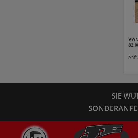
VW/A
82.
Anfr
SIE WU
SONDERANFE