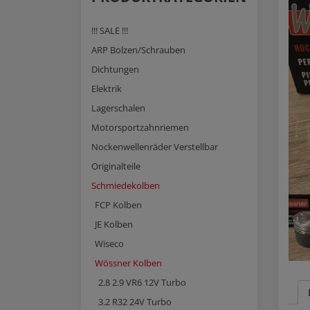
!!! SALE !!!
ARP Bolzen/Schrauben
Dichtungen
Elektrik
Lagerschalen
Motorsportzahnriemen
Nockenwellenräder Verstellbar
Originalteile
Schmiedekolben
FCP Kolben
JE Kolben
Wiseco
Wössner Kolben
2.8 2.9 VR6 12V Turbo
3.2 R32 24V Turbo