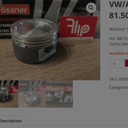
VW/A
81.5
Wossner S
Für VW Co
Turbo (AA
Available 
VW/Audi
VR6
2.8
2.9
SKU:
K90
81.50mm
Categorie
8:1
quantity
Description