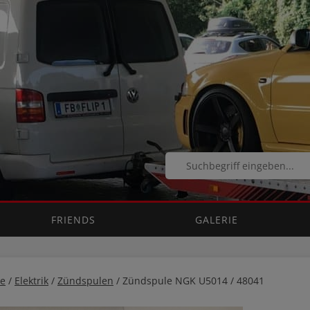
FRIENDS
GALERIE
e
/
Elektrik
/
Zündspulen
/ Zündspule NGK U5014 / 48041