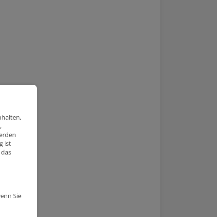
nhalten,
,
werden
 ist
 das
wenn Sie