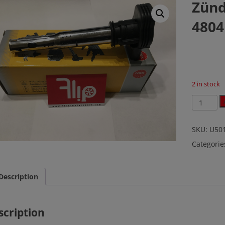
Zünd
4804
2 in stock
Zündspul
NGK
U5014
/
SKU:
U501
48041
Categorie
quantity
Description
scription