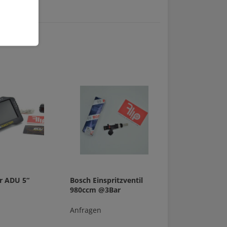
r ADU 5“
Bosch Einspritzventil
980ccm @3Bar
Anfragen