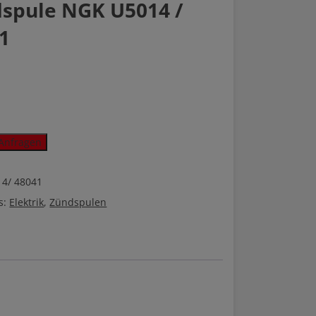
spule NGK U5014 /
1
e
Anfragen
4/ 48041
s:
Elektrik
,
Zündspulen