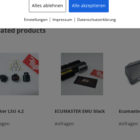
Alles ablehnen
Alle akzeptieren
|
|
Einstellungen
Impressum
Datenschutzerklärung
lated products
ker LSU 4.2
ECUMASTER EMU black
Ecumaste
agen
Anfragen
Anfragen