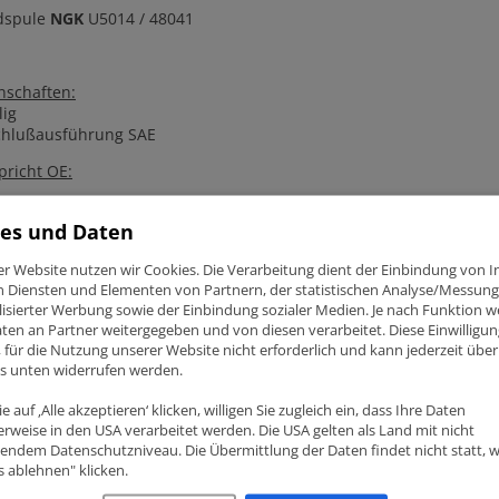
dspule
NGK
U5014 / 48041
nschaften:
lig
chlußausführung SAE
pricht OE:
905115C
es und Daten
905115D
905115F
er Website nutzen wir Cookies. Die Verarbeitung dient der Einbindung von I
905115G
n Diensten und Elementen von Partnern, der statistischen Analyse/Messung
905115K
isierter Werbung sowie der Einbindung sozialer Medien. Je nach Funktion 
905115
ten an Partner weitergegeben und von diesen verarbeitet. Diese Einwilligung
905115A
ig, für die Nutzung unserer Website nicht erforderlich und kann jederzeit über
905115B
ks unten widerrufen werden.
905115C
905115D
e auf ‚Alle akzeptieren‘ klicken, willigen Sie zugleich ein, dass Ihre Daten
905115E
rweise in den USA verarbeitet werden. Die USA gelten als Land mit nicht
60210200
endem Datenschutzniveau. Die Übermittlung der Daten findet nicht statt, 
es ablehnen" klicken.
905115E