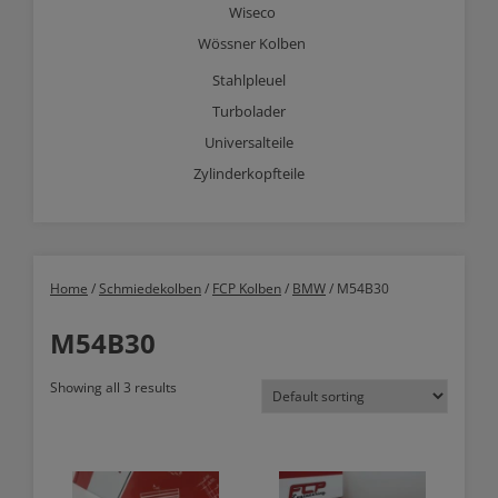
Wiseco
Wössner Kolben
Stahlpleuel
Turbolader
Universalteile
Zylinderkopfteile
Home
/
Schmiedekolben
/
FCP Kolben
/
BMW
/ M54B30
M54B30
Showing all 3 results