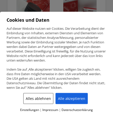
Cookies und Daten
Auf dieser Website nutzen wir Cookies. Die Verarbeitung dient der
Einbindung von Inhalten, externen Diensten und Elementen von
Partnern, der statistischen Analyse/Messung, personalisierter
BMW 3.0 M54B30 Turbo FCP
BMW 3.0 M54B30 Turbo FCP
Werbung sowie der Einbindung sozialer Medien. Je nach Funktion
Schmiedekolben 84.5mm CR
Schmiedekolben 84mm CR
werden dabei Daten an Partner weitergegeben und von diesen
9.0
9.0
verarbeitet. Diese Einwilligung ist freiwillig, für die Nutzung unserer
Anfragen
Anfragen
Website nicht erforderlich und kann jederzeit über das Icon links
unten widerrufen werden.
Indem Sie auf ‚Alle akzeptieren‘ klicken, willigen Sie zugleich ein,
dass Ihre Daten möglicherweise in den USA verarbeitet werden.
Die USA gelten als Land mit nicht ausreichendem
Datenschutzniveau. Die Übermittlung der Daten findet nicht statt,
wenn Sie auf "Alles ablehnen" klicken.
Alles ablehnen
Alle akzeptieren
Einstellungen
|
Impressum
|
Datenschutzerklärung