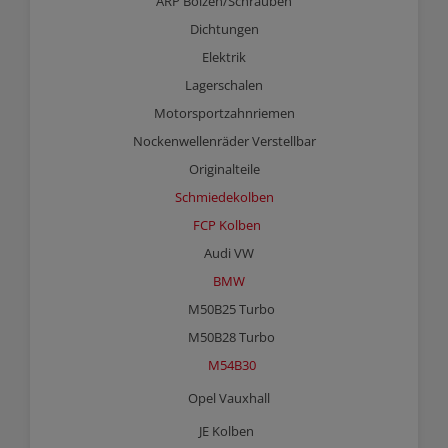
ARP Bolzen/Schrauben
Dichtungen
Elektrik
Lagerschalen
Motorsportzahnriemen
Nockenwellenräder Verstellbar
Originalteile
Schmiedekolben
FCP Kolben
Audi VW
BMW
M50B25 Turbo
M50B28 Turbo
M54B30
Opel Vauxhall
JE Kolben