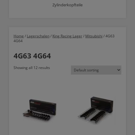
Zylinderkopfteile
Home
/
Lagerschalen
/
King Racing Lager
/
Mitsubishi
/ 4G63
4G64
4G63 4G64
Showing all 12 results