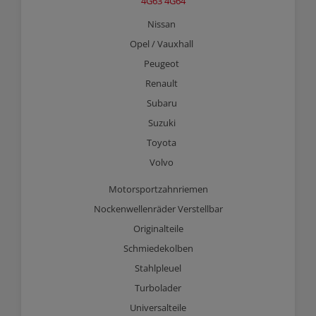
4G63 4G64
Nissan
Opel / Vauxhall
Peugeot
Renault
Subaru
Suzuki
Toyota
Volvo
Motorsportzahnriemen
Nockenwellenräder Verstellbar
Originalteile
Schmiedekolben
Stahlpleuel
Turbolader
Universalteile