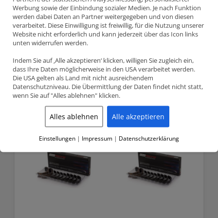
Werbung sowie der Einbindung sozialer Medien. Je nach Funktion
werden dabei Daten an Partner weitergegeben und von diesen
verarbeitet. Diese Einwilligung ist freiwillig, für die Nutzung unserer
Website nicht erforderlich und kann jederzeit über das Icon links
unten widerrufen werden.
Indem Sie auf ‚Alle akzeptieren‘ klicken, willigen Sie zugleich ein,
dass Ihre Daten möglicherweise in den USA verarbeitet werden.
Die USA gelten als Land mit nicht ausreichendem
Mitsubishi EVO I-IV King
Mitsubishi EVO I-IX 2.0 2.4
Datenschutzniveau. Die Übermittlung der Daten findet nicht statt,
Racing main bearing set
King Racing Hauptlager
wenn Sie auf "Alles ablehnen" klicken.
Anfragen
Anfragen
Alles ablehnen
Alle akzeptieren
Einstellungen
|
Impressum
|
Datenschutzerklärung