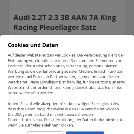
Audi 2.2T 2.3 3B AAN 7A King
Racing Pleuellager Satz
Available on backorder
Cookies und Daten
Audi
Anfragen
2.2T
Auf dieser Website nutzen wir Cookies. Die Verarbeitung dient der
2.3
Einbindung von Inhalten, externen Diensten und Elementen von
3B
SKU:
CR505XP-0.25
Partnern, der statistischen Analyse/Messung, personalisierter
AAN
Categories:
Audi /VW
,
King Racing Lager
,
Lagerschalen
7A
Werbung sowie der Einbindung sozialer Medien. Je nach Funktion
King
werden dabei Daten an Partner weitergegeben und von diesen
Racing
verarbeitet. Diese Einwilligung ist freiwillig, für die Nutzung unserer
Description
Pleuellager
Website nicht erforderlich und kann jederzeit über das Icon links
Satz
unten widerrufen werden.
quantity
Description
Indem Sie auf ‚Alle akzeptieren‘ klicken, willigen Sie zugleich ein,
dass Ihre Daten möglicherweise in den USA verarbeitet werden.
Die USA gelten als Land mit nicht ausreichendem
AUDI 2.2T 2.3 3B AAN 7A KING RACING
Datenschutzniveau. Die Übermittlung der Daten findet nicht statt,
PLEUELLAGER SATZ
wenn Sie auf "Alles ablehnen" klicken.
Teilenummer CR505XP-0.25