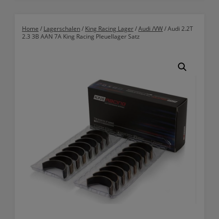
Home
/
Lagerschalen
/
King Racing Lager
/
Audi /VW
/ Audi 2.2T
2.3 3B AAN 7A King Racing Pleuellager Satz