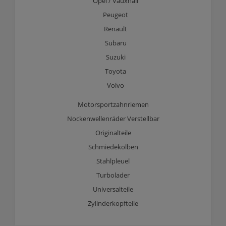
Opel / Vauxhall
Peugeot
Renault
Subaru
Suzuki
Toyota
Volvo
Motorsportzahnriemen
Nockenwellenräder Verstellbar
Originalteile
Schmiedekolben
Stahlpleuel
Turbolader
Universalteile
Zylinderkopfteile