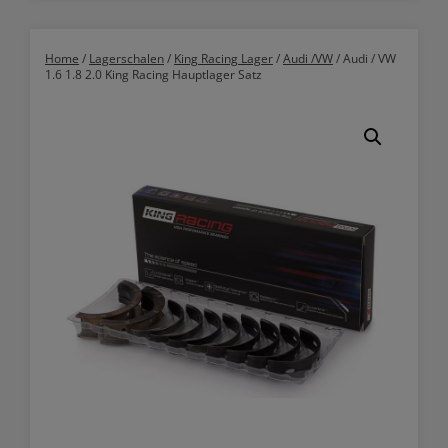
Home
/
Lagerschalen
/
King Racing Lager
/
Audi /VW
/ Audi / VW
1.6 1.8 2.0 King Racing Hauptlager Satz