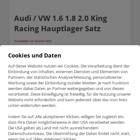
Audi / VW 1.6 1.8 2.0 King
Racing Hauptlager Satz
Available on backorder
Audi
Anfragen
/
Cookies und Daten
VW
1.6
SKU:
MB5566XP-STD
Auf dieser Website nutzen wir Cookies. Die Verarbeitung dient der
1.8
Einbindung von Inhalten, externen Diensten und Elementen von
Categories:
Audi /VW
,
King Racing Lager
,
Lagerschalen
2.0
Partnern, der statistischen Analyse/Messung, personalisierter
King
Werbung sowie der Einbindung sozialer Medien. Je nach Funktion
Racing
werden dabei Daten an Partner weitergegeben und von diesen
Description
Hauptlager
verarbeitet. Diese Einwilligung ist freiwillig, für die Nutzung unserer
Satz
quantity
Website nicht erforderlich und kann jederzeit über das Icon links
unten widerrufen werden.
Description
Indem Sie auf ‚Alle akzeptieren‘ klicken, willigen Sie zugleich ein,
AUDI / VW 1.6 1.8 2.0 KING RACING
dass Ihre Daten möglicherweise in den USA verarbeitet werden.
HAUPTLAGER SATZ
Die USA gelten als Land mit nicht ausreichendem
Datenschutzniveau. Die Übermittlung der Daten findet nicht statt,
Teilenummer MB5566XP
wenn Sie auf "Alles ablehnen" klicken.