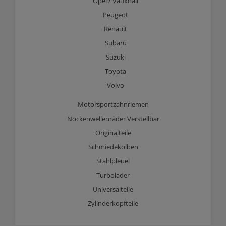
Opel / Vauxhall
Peugeot
Renault
Subaru
Suzuki
Toyota
Volvo
Motorsportzahnriemen
Nockenwellenräder Verstellbar
Originalteile
Schmiedekolben
Stahlpleuel
Turbolader
Universalteile
Zylinderkopfteile