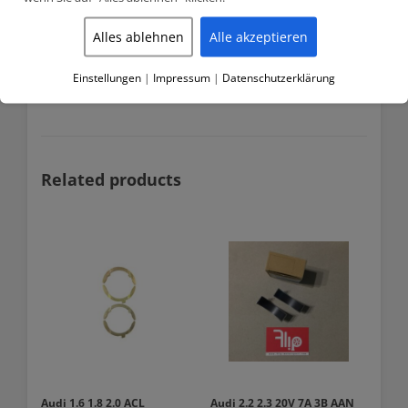
King Racing Hauptlager Satz
Für 4 Zylinder Audi / VW A3, A4, A6, TT, 80, 90, 100 (1983-2001)
Alles ablehnen
Alle akzeptieren
Motoren mit 50.60mm große Ende:
1.6 1.8 (incl. Turbo) 2.0 (9A, KR, PL, 3A, AFB, AGU, AEB, ANB,
APH, APU, ARZ, AVC, AWC, ARX, AUM, AUQ, AWM, AWP, AWT,
Einstellungen
|
Impressum
|
Datenschutzerklärung
AWU, AWV, BBU, BJX, BKF, BKV, BLZ)
Related products
Audi 1.6 1.8 2.0 ACL
Audi 2.2 2.3 20V 7A 3B AAN