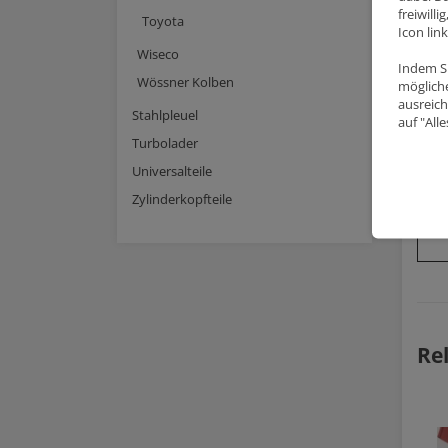
freiwill
Toyota
Icon lin
Wiseco
Indem Si
Wössner Kolben
mögliche
ausreich
Stahlpleuel
auf "All
Turbolader
Universalteile
Zylinderkopfteile
Re