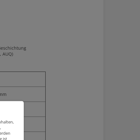
 Beschichtung
Y, AUQ)
0mm
0mm
nhalten,
1
,
werden
 ist
1