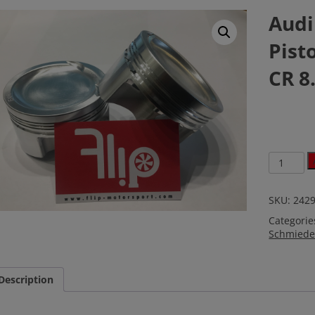
Audi
Pist
CR 8
Audi
/
VW
1.8T
SKU:
242
20V
Categorie
JE
Schmiede
Pistons
Schmiede
CR
8.5
Description
81mm
242909