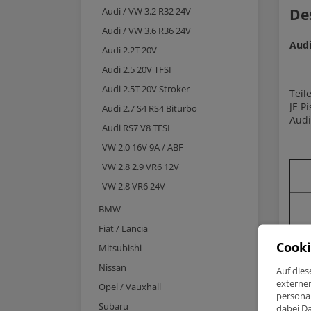
Audi / VW 3.2 R32 24V
De
Audi / VW 3.6 R36 24V
Audi
Audi 2.2T 20V
Audi 2.5 20V TFSI
Audi 2.5T 20V Stroker
Tei
JE P
Audi 2.7 S4 RS4 Biturbo
Audi
Audi RS7 V8 TFSI
VW 2.0 16V 9A / ABF
VW 2.8 2.9 VR6 12V
VW 2.8 VR6 24V
BMW
Fiat / Lancia
Cooki
Mitsubishi
Nissan
Auf dies
externe
Opel / Vauxhall
personal
Subaru
dabei Da