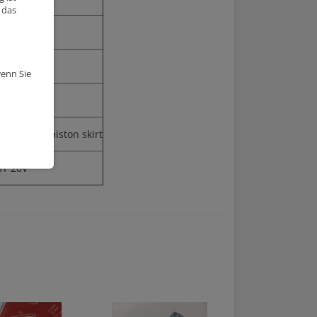
 das
3
cm
6mm
wenn Sie
m
s, Round piston skirt
8T 20V