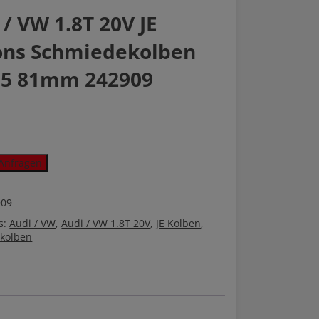
 / VW 1.8T 20V JE
ons Schmiedekolben
.5 81mm 242909
Anfragen
909
s:
Audi / VW
,
Audi / VW 1.8T 20V
,
JE Kolben
,
kolben
kolben