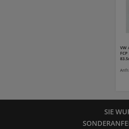
VW /
FCP
83.
Anfr
SIE WU
SONDERANFE