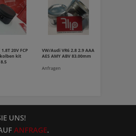
 1.8T 20V FCP
VW/Audi VR6 2.8 2.9 AAA
kolben kit
AES AMY ABV 83.00mm
8.5
Anfragen
IE UNS!
AUF
ANFRAGE
.