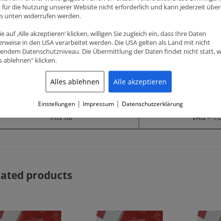
ig, für die Nutzung unserer Website nicht erforderlich und kann jederzeit über
ks unten widerrufen werden.
Dome volume (CC)
-8.1
e auf ‚Alle akzeptieren‘ klicken, willigen Sie zugleich ein, dass Ihre Daten
rweise in den USA verarbeitet werden. Die USA gelten als Land mit nicht
Compression height (CH)
32.6
endem Datenschutzniveau. Die Übermittlung der Daten findet nicht statt, 
es ablehnen" klicken.
Pin diameter
20m
Alles ablehnen
Alle akzeptieren
Features
Accepts Turbo and Nitrou
|
|
Einstellungen
Impressum
Datenschutzerklärung
Fits for
VAG – 1.
lated products