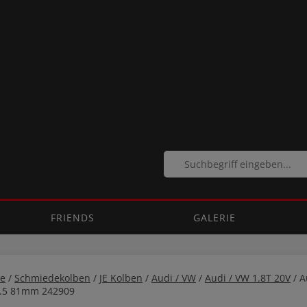
FRIENDS
GALERIE
e
/
Schmiedekolben
/
JE Kolben
/
Audi / VW
/
Audi / VW 1.8T 20V
/ A
8.5 81mm 242909