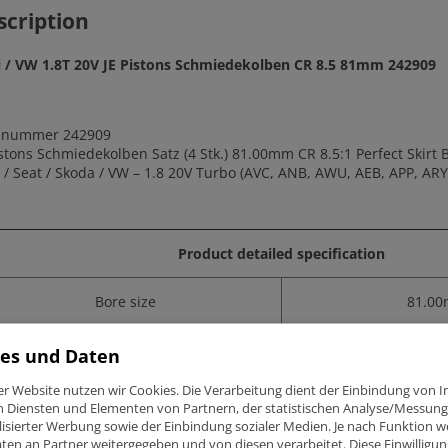
quantity
scription
 / VW 1.8T 20V JE Pistons Schmiedekolben CR 8.5 81mm 242909
lenummer 242909
istons Schmiedekolben Satz
(4 Stk.) 81.00mm CR 8.5:1
Perfect Skirt
 / Seat / Skoda / VW – 1.8 20V Turbo (AVC, ANB, AWU, AEB, APP, AR
Product detailed specification
Bore size
81.0
Stroke
86.4
es und Daten
er Website nutzen wir Cookies. Die Verarbeitung dient der Einbindung von I
JE Pistons compression ratio (CR)
8.5:
n Diensten und Elementen von Partnern, der statistischen Analyse/Messung
isierter Werbung sowie der Einbindung sozialer Medien. Je nach Funktion 
ten an Partner weitergegeben und von diesen verarbeitet. Diese Einwilligung
OEM compression ratio (CR)
9.5: