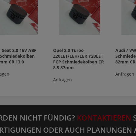
 Seat 2.0 16V ABF
Opel 2.0 Turbo
Audi / VW
 Schmiedekolben
Z20LET/LEH/LER Y20LET
Schmiede
5mm CR 13.0
FCP Schmiedekolben CR
82mm CR 
8.5 87mm
agen
Anfragen
Anfragen
RDEN NICHT FÜNDIG?
KONTAKTIEREN
S
RTIGUNGEN ODER AUCH PLANUNGEN 