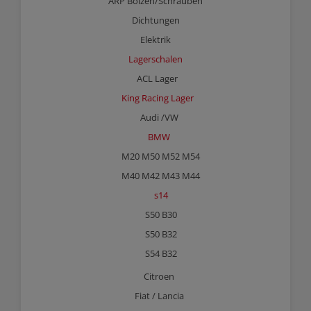
ARP Bolzen/Schrauben
Dichtungen
Elektrik
Lagerschalen
ACL Lager
King Racing Lager
Audi /VW
BMW
M20 M50 M52 M54
M40 M42 M43 M44
s14
S50 B30
S50 B32
S54 B32
Citroen
Fiat / Lancia