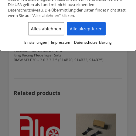
Description
quantity
Die USA gelten als Land mit nicht ausreichendem
Datenschutzniveau. Die Übermittlung der Daten findet nicht statt,
wenn Sie auf "Alles ablehnen" klicken.
Description
Alles ablehnen
Alle akzeptieren
BMW M3 E30 S14 KING RACING PLEULLAGER
SATZ
Einstellungen
|
Impressum
|
Datenschutzerklärung
Teilenummer CR4596XP-STD
King Racing Pleuellager Satz
BMW M3 E30 – 2.0 2.3 2.5 (S14B20, S14B23, S14B25)
Related products