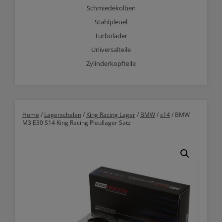
Schmiedekolben
Stahlpleuel
Turbolader
Universalteile
Zylinderkopfteile
Home
/
Lagerschalen
/
King Racing Lager
/
BMW
/
s14
/ BMW
M3 E30 S14 King Racing Pleullager Satz