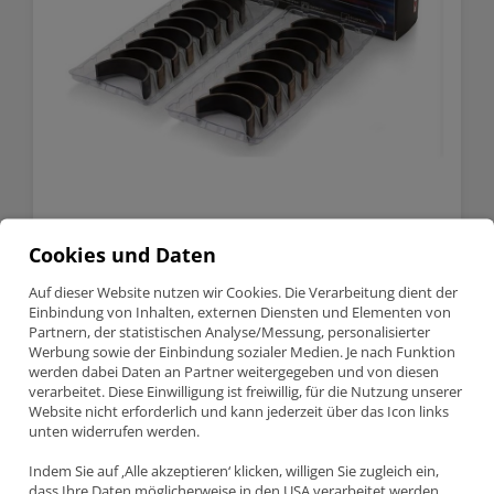
BMW M3 E30 S14 King Racing
Cookies und Daten
Pleullager Satz
Auf dieser Website nutzen wir Cookies. Die Verarbeitung dient der
Einbindung von Inhalten, externen Diensten und Elementen von
Partnern, der statistischen Analyse/Messung, personalisierter
Available on backorder
Werbung sowie der Einbindung sozialer Medien. Je nach Funktion
BMW
Anfragen
werden dabei Daten an Partner weitergegeben und von diesen
M3
verarbeitet. Diese Einwilligung ist freiwillig, für die Nutzung unserer
E30
Website nicht erforderlich und kann jederzeit über das Icon links
S14
SKU:
CR4596XP-STD
unten widerrufen werden.
King
Categories:
BMW
,
King Racing Lager
,
Lagerschalen
,
s14
Racing
Pleullager
Indem Sie auf ‚Alle akzeptieren‘ klicken, willigen Sie zugleich ein,
Satz
dass Ihre Daten möglicherweise in den USA verarbeitet werden.