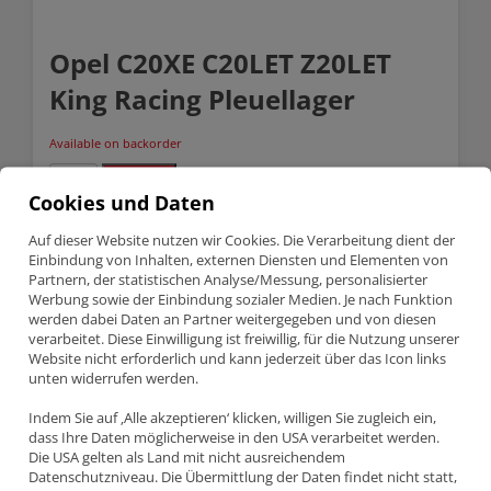
Opel C20XE C20LET Z20LET
King Racing Pleuellager
Available on backorder
Opel
Anfragen
C20XE
Cookies und Daten
C20LET
Z20LET
SKU:
CR4017XP-STD
Auf dieser Website nutzen wir Cookies. Die Verarbeitung dient der
King
Categories:
King Racing Lager
,
Lagerschalen
,
Opel / Vauxhall
Einbindung von Inhalten, externen Diensten und Elementen von
Racing
Pleuellager
Partnern, der statistischen Analyse/Messung, personalisierter
quantity
Werbung sowie der Einbindung sozialer Medien. Je nach Funktion
Description
werden dabei Daten an Partner weitergegeben und von diesen
verarbeitet. Diese Einwilligung ist freiwillig, für die Nutzung unserer
Website nicht erforderlich und kann jederzeit über das Icon links
Description
unten widerrufen werden.
Indem Sie auf ‚Alle akzeptieren‘ klicken, willigen Sie zugleich ein,
OPEL C20XE C20LET Z20LET KING RACING
dass Ihre Daten möglicherweise in den USA verarbeitet werden.
PLEUELLAGER
Die USA gelten als Land mit nicht ausreichendem
Datenschutzniveau. Die Übermittlung der Daten findet nicht statt,
Teilenummer CR4017XP-STD.