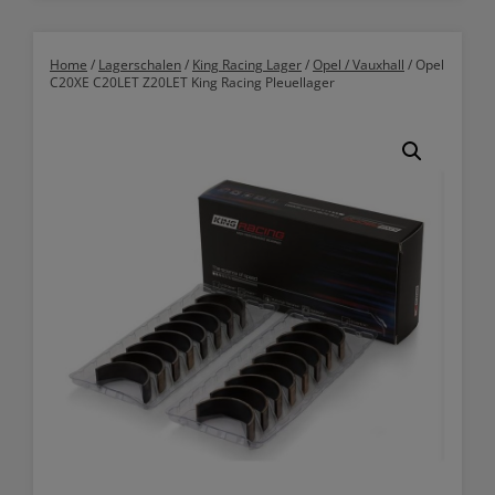
Home
/
Lagerschalen
/
King Racing Lager
/
Opel / Vauxhall
/ Opel
C20XE C20LET Z20LET King Racing Pleuellager