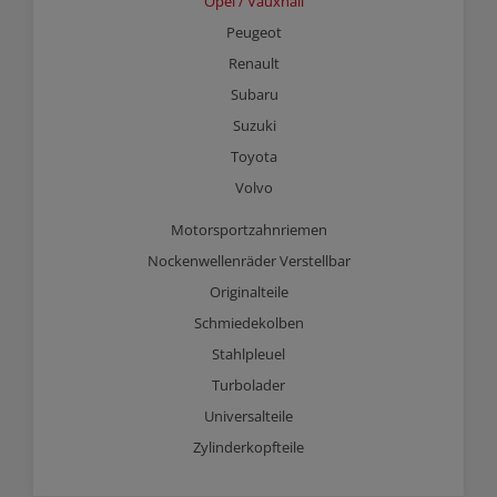
Opel / Vauxhall
Peugeot
Renault
Subaru
Suzuki
Toyota
Volvo
Motorsportzahnriemen
Nockenwellenräder Verstellbar
Originalteile
Schmiedekolben
Stahlpleuel
Turbolader
Universalteile
Zylinderkopfteile